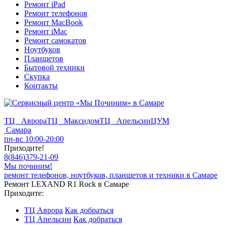
Ремонт iPad
Ремонт телефонов
Ремонт MacBook
Ремонт iMac
Ремонт самокатов
Ноутбуков
Планшетов
Бытовой техники
Скупка
Контакты
ТЦ Аврора
ТЦ Максидом
ТЦ Апельсин
ЦУМ
Самара
пн-вс 10:00-20:00
Приходите!
8
(
846
)
379-21-09
Мы починим!
ремонт телефонов, ноутбуков, планшетов и техники в Самаре
Ремонт LEXAND R1 Rock в Самаре
Приходите:
ТЦ Аврора
Как добраться
ТЦ Апельсин
Как добраться