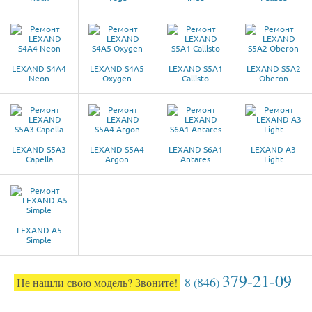
LEXAND S4A4
LEXAND S4A5
LEXAND S5A1
LEXAND S5A2
Neon
Oxygen
Callisto
Oberon
LEXAND S5A3
LEXAND S5A4
LEXAND S6A1
LEXAND A3
Capella
Argon
Antares
Light
LEXAND A5
Simple
379-21-09
8
846
Не нашли свою модель? Звоните!
(
)