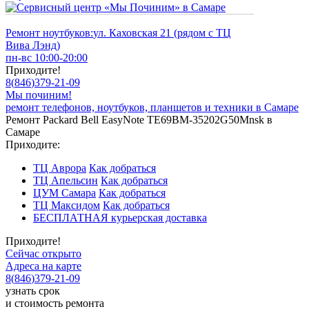
Ремонт ноутбуков:
ул. Каховская 21 (рядом с ТЦ
Вива Лэнд)
пн-вс 10:00-20:00
Приходите!
8
(
846
)
379-21-09
Мы починим!
ремонт телефонов, ноутбуков, планшетов и техники в Самаре
Ремонт Packard Bell EasyNote TE69BM-35202G50Mnsk в
Самаре
Приходите:
ТЦ Аврора
Как добраться
ТЦ Апельсин
Как добраться
ЦУМ Самара
Как добраться
ТЦ Максидом
Как добраться
БЕСПЛАТНАЯ курьерская доставка
Приходите!
Сейчас открыто
Адреса на карте
8
(
846
)
379-21-09
узнать срок
и стоимость ремонта