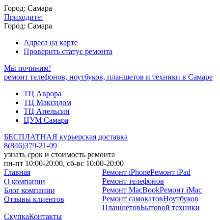
Город: Самара
Приходите:
Город: Самара
Адреса на карте
Проверить статус ремонта
Мы починим!
ремонт телефонов, ноутбуков, планшетов и техники в Самаре
ТЦ Аврора
ТЦ Максидом
ТЦ Апельсин
ЦУМ Самара
БЕСПЛАТНАЯ курьерская доставка
8
(
846
)
379-21-09
узнать срок и стоимость ремонта
пн-пт 10:00-20:00, сб-вс 10:00-20:00
Главная
Ремонт iPhone
Ремонт iPad
Ремонт телефонов
О компании
Ремонт MacBook
Ремонт iMac
Блог компании
Ремонт самокатов
Ноутбуков
Отзывы клиентов
Планшетов
Бытовой техники
Скупка
Контакты