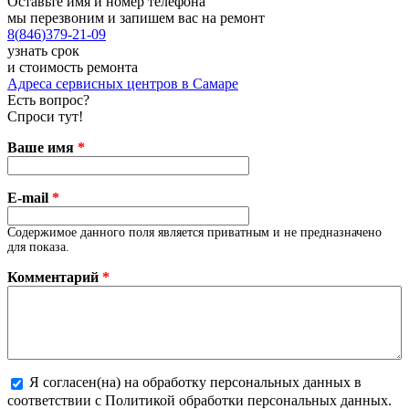
Оставьте имя и номер телефона
мы перезвоним и запишем вас на ремонт
8
(
846
)
379-21-09
узнать срок
и стоимость ремонта
Адреса сервисных центров в Самаре
Есть вопрос?
Спроси тут!
Ваше имя
*
E-mail
*
Содержимое данного поля является приватным и не предназначено
для показа.
Комментарий
*
Я согласен(на) на обработку персональных данных в
соответствии с Политикой обработки персональных данных.
Более подробная информация о текстовых форматах