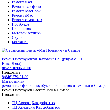
Ремонт iPad
Ремонт телефонов
Ремонт MacBook
Ремонт iMac
Ремонт самокатов
Ноутбуков
Планшетов
Бытовой техники
Скупка
Контакты
Ремонт ноутбуков:
ул. Каховская 21 (рядом с ТЦ
Вива Лэнд)
пн-вс 10:00-20:00
Приходите!
8
(
846
)
379-21-09
Мы починим!
ремонт телефонов, ноутбуков, планшетов и техники в Самаре
Ремонт ноутбуков Packard Bell в Самаре
Приходите:
ТЦ Аврора
Как добраться
ТЦ Апельсин
Как добраться