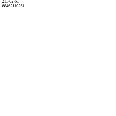
211-02-61
88462110261