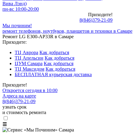
Вива Лэнд)
пн-вс 10:00-20:00
Приходите!
8
(
846
)
379-21-09
Мы починим!
ремонт телефонов, ноутбуков, планшетов и техники в Самаре
Ремонт LG E300-AP33R в Самаре
Приходите:
ТЦ Аврора
Как добраться
ТЦ Апельсин
Как добраться
ЦУМ Самара
Как добраться
ТЦ Максидом
Как добраться
БЕСПЛАТНАЯ курьерская доставка
Приходите!
Откроется сегодня в 10:00
Адреса на карте
8
(
846
)
379-21-09
узнать срок
и стоимость ремонта
☰