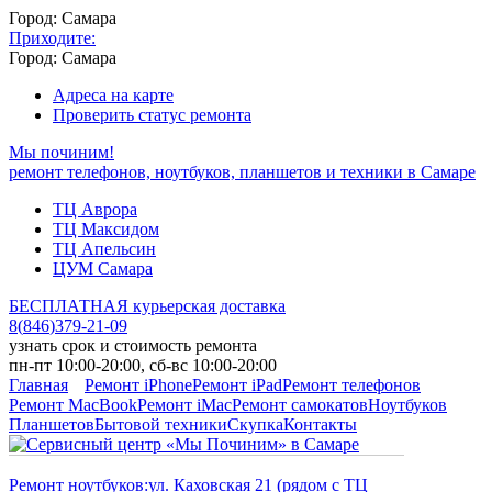
Город: Самара
Приходите:
Город: Самара
Адреса на карте
Проверить статус ремонта
Мы починим!
ремонт телефонов, ноутбуков, планшетов и техники в Самаре
ТЦ Аврора
ТЦ Максидом
ТЦ Апельсин
ЦУМ Самара
БЕСПЛАТНАЯ курьерская доставка
8
(
846
)
379-21-09
узнать срок и стоимость ремонта
пн-пт 10:00-20:00, сб-вс 10:00-20:00
Главная
Ремонт iPhone
Ремонт iPad
Ремонт телефонов
Ремонт MacBook
Ремонт iMac
Ремонт самокатов
Ноутбуков
Планшетов
Бытовой техники
Скупка
Контакты
Ремонт ноутбуков:
ул. Каховская 21 (рядом с ТЦ