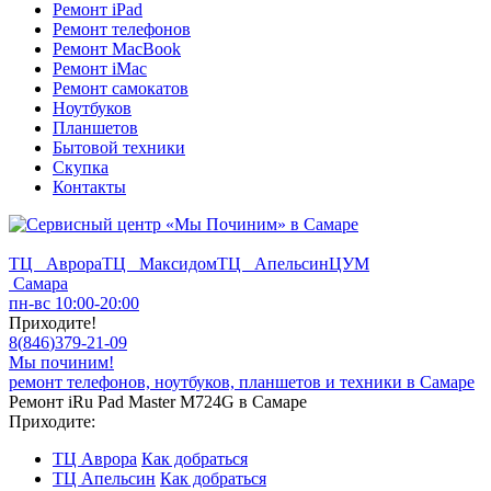
Ремонт iPad
Ремонт телефонов
Ремонт MacBook
Ремонт iMac
Ремонт самокатов
Ноутбуков
Планшетов
Бытовой техники
Скупка
Контакты
ТЦ Аврора
ТЦ Максидом
ТЦ Апельсин
ЦУМ
Самара
пн-вс 10:00-20:00
Приходите!
8
(
846
)
379-21-09
Мы починим!
ремонт телефонов, ноутбуков, планшетов и техники в Самаре
Ремонт iRu Pad Master M724G в Самаре
Приходите:
ТЦ Аврора
Как добраться
ТЦ Апельсин
Как добраться