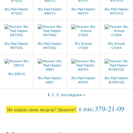
iRu Pad Master
iRu Pad Master
iRu Pad Master
iRu Pad Master
R702G
R801G
R9701
R9701G
iRu Pad Master
iRu Pad Master
iRu School
iRu School
R9703G
R9704G
C1003
C1004
iRu Z801G
iRu Pad Master
iRu Pad Master
iRu Pad Master
A801
A9701
B1001GD
2
3
последняя »
1
379-21-09
8
846
Не нашли свою модель? Звоните!
(
)