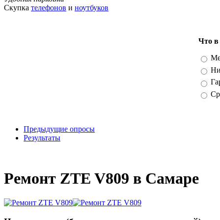
Скупка
телефонов
и
ноутбуков
Что в
Вари
Ме
Ни
Га
Ср
Предыдущие опросы
Результаты
_
Ремонт ZTE V809 в Самаре