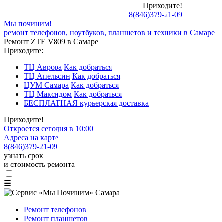
Приходите!
8
(
846
)
379-21-09
Мы починим!
ремонт телефонов, ноутбуков, планшетов и техники в Самаре
Ремонт ZTE V809 в Самаре
Приходите:
ТЦ Аврора
Как добраться
ТЦ Апельсин
Как добраться
ЦУМ Самара
Как добраться
ТЦ Максидом
Как добраться
БЕСПЛАТНАЯ курьерская доставка
Приходите!
Откроется сегодня в 10:00
Адреса на карте
8
(
846
)
379-21-09
узнать срок
и стоимость ремонта
☰
Ремонт телефонов
Ремонт планшетов