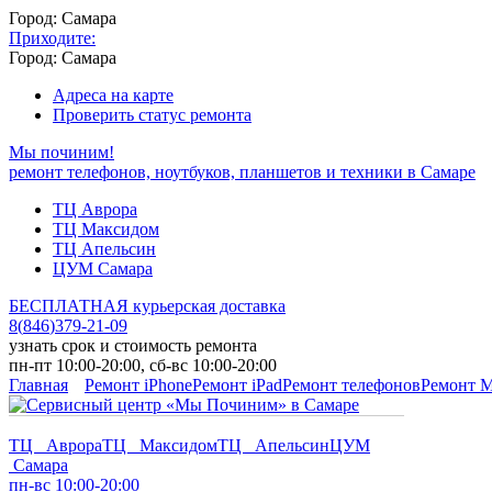
Город: Самара
Приходите:
Город: Самара
Адреса на карте
Проверить статус ремонта
Мы починим!
ремонт телефонов, ноутбуков, планшетов и техники в Самаре
ТЦ Аврора
ТЦ Максидом
ТЦ Апельсин
ЦУМ Самара
БЕСПЛАТНАЯ курьерская доставка
8
(
846
)
379-21-09
узнать срок и стоимость ремонта
пн-пт 10:00-20:00, сб-вс 10:00-20:00
Главная
Ремонт iPhone
Ремонт iPad
Ремонт телефонов
Ремонт 
ТЦ Аврора
ТЦ Максидом
ТЦ Апельсин
ЦУМ
Самара
пн-вс 10:00-20:00