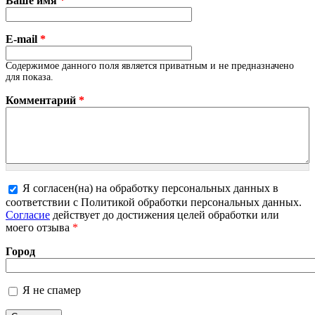
Ваше имя
*
E-mail
*
Содержимое данного поля является приватным и не предназначено
для показа.
Комментарий
*
Я согласен(на) на обработку персональных данных в
Более подробная информация о текстовых
соответствии с Политикой обработки персональных данных.
форматах
Согласие
действует до достижения целей обработки или
моего отзыва
*
Город
Я не спамер