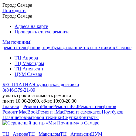
Город: Самара
Приходите:
Город: Самара
Адреса на карте
Проверить статус ремонта
Мы починим!
ремонт телефонов, ноутбуков, планшетов и техники в Самаре
ТЦ Аврора
ТЦ Максидом
ТЦ Апельсин
ЦУМ Самара
БЕСПЛАТНАЯ курьерская доставка
8
(
846
)
379-21-09
узнать срок и стоимость ремонта
пн-пт 10:00-20:00, сб-вс 10:00-20:00
Главная
Ремонт iPhone
Ремонт iPad
Ремонт телефонов
Ремонт MacBook
Ремонт iMac
Ремонт самокатов
Ноутбуков
Планшетов
Бытовой техники
Скупка
Контакты
ТЦ Аврора
ТЦ Максидом
ТЦ Апельсин
ЦУМ