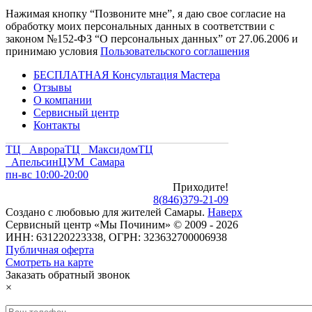
Нажимая кнопку “Позвоните мне”, я даю свое согласие на
обработку моих персональных данных в соответствии с
законом №152-ФЗ “О персональных данных” от 27.06.2006 и
принимаю условия
Пользовательского соглашения
БЕСПЛАТНАЯ Консультация Мастера
Отзывы
О компании
Сервисный центр
Контакты
ТЦ Аврора
ТЦ Максидом
ТЦ
Апельсин
ЦУМ Самара
пн-вс 10:00-20:00
Приходите!
8
(
846
)
379-21-09
Создано с
любовью
для
жителей Самары
.
Наверх
Сервисный центр «Мы Починим» © 2009 - 2026
ИНН: 631220223338, ОГРН: 323632700006938
Публичная оферта
Смотреть на карте
Заказать обратный звонок
×