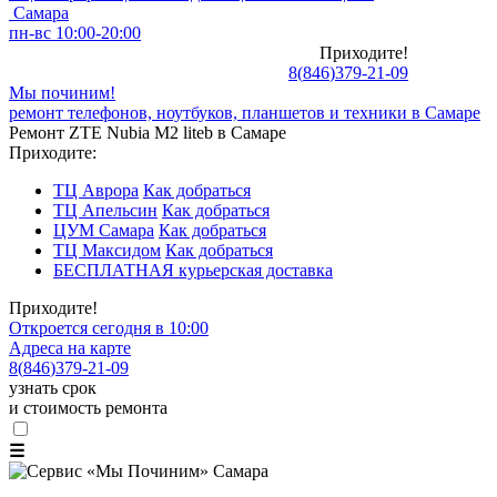
Самара
пн-вс 10:00-20:00
Приходите!
8
(
846
)
379-21-09
Мы починим!
ремонт телефонов, ноутбуков, планшетов и техники в Самаре
Ремонт ZTE Nubia M2 liteb в Самаре
Приходите:
ТЦ Аврора
Как добраться
ТЦ Апельсин
Как добраться
ЦУМ Самара
Как добраться
ТЦ Максидом
Как добраться
БЕСПЛАТНАЯ курьерская доставка
Приходите!
Откроется сегодня в 10:00
Адреса на карте
8
(
846
)
379-21-09
узнать срок
и стоимость ремонта
☰