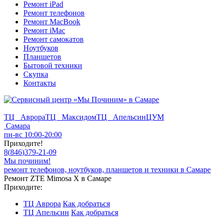
Ремонт iPad
Ремонт телефонов
Ремонт MacBook
Ремонт iMac
Ремонт самокатов
Ноутбуков
Планшетов
Бытовой техники
Скупка
Контакты
ТЦ Аврора
ТЦ Максидом
ТЦ Апельсин
ЦУМ
Самара
пн-вс 10:00-20:00
Приходите!
8
(
846
)
379-21-09
Мы починим!
ремонт телефонов, ноутбуков, планшетов и техники в Самаре
Ремонт ZTE Mimosa X в Самаре
Приходите:
ТЦ Аврора
Как добраться
ТЦ Апельсин
Как добраться