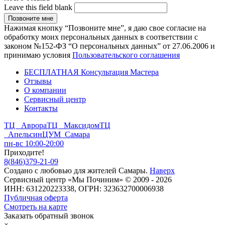
Leave this field blank
Нажимая кнопку “Позвоните мне”, я даю свое согласие на
обработку моих персональных данных в соответствии с
законом №152-ФЗ “О персональных данных” от 27.06.2006 и
принимаю условия
Пользовательского соглашения
БЕСПЛАТНАЯ Консультация Мастера
Отзывы
О компании
Сервисный центр
Контакты
ТЦ Аврора
ТЦ Максидом
ТЦ
Апельсин
ЦУМ Самара
пн-вс 10:00-20:00
Приходите!
8
(
846
)
379-21-09
Создано с
любовью
для
жителей Самары
.
Наверх
Сервисный центр «Мы Починим» © 2009 - 2026
ИНН: 631220223338, ОГРН: 323632700006938
Публичная оферта
Смотреть на карте
Заказать обратный звонок
×