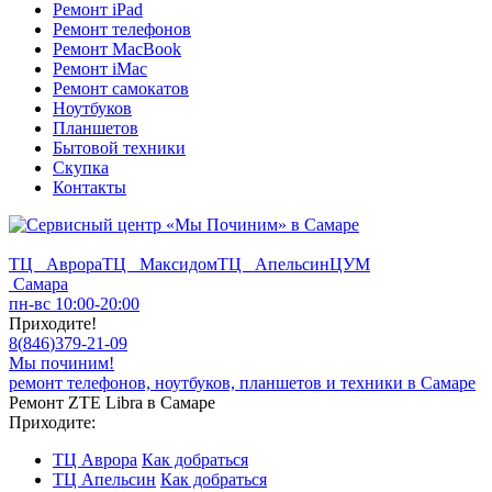
Ремонт iPad
Ремонт телефонов
Ремонт MacBook
Ремонт iMac
Ремонт самокатов
Ноутбуков
Планшетов
Бытовой техники
Скупка
Контакты
ТЦ Аврора
ТЦ Максидом
ТЦ Апельсин
ЦУМ
Самара
пн-вс 10:00-20:00
Приходите!
8
(
846
)
379-21-09
Мы починим!
ремонт телефонов, ноутбуков, планшетов и техники в Самаре
Ремонт ZTE Libra в Самаре
Приходите:
ТЦ Аврора
Как добраться
ТЦ Апельсин
Как добраться