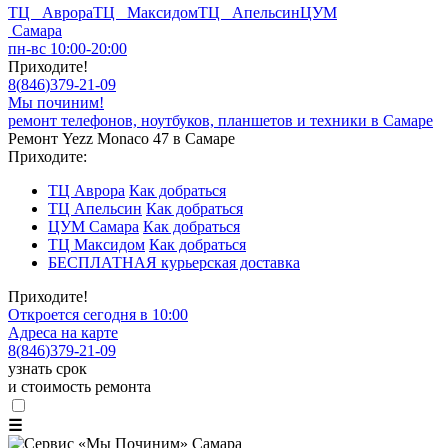
ТЦ Аврора
ТЦ Максидом
ТЦ Апельсин
ЦУМ
Самара
пн-вс 10:00-20:00
Приходите!
8
(
846
)
379-21-09
Мы починим!
ремонт телефонов, ноутбуков, планшетов и техники в Самаре
Ремонт Yezz Monaco 47 в Самаре
Приходите:
ТЦ Аврора
Как добраться
ТЦ Апельсин
Как добраться
ЦУМ Самара
Как добраться
ТЦ Максидом
Как добраться
БЕСПЛАТНАЯ курьерская доставка
Приходите!
Откроется сегодня в 10:00
Адреса на карте
8
(
846
)
379-21-09
узнать срок
и стоимость ремонта
☰