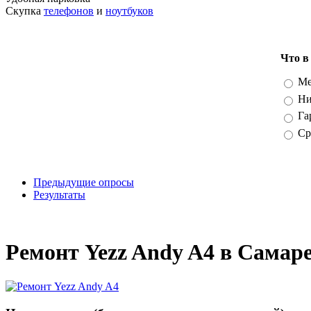
Скупка
телефонов
и
ноутбуков
Что в
Вари
Ме
Ни
Га
Ср
Предыдущие опросы
Результаты
_
Ремонт Yezz Andy A4 в Самар