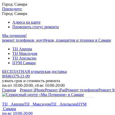
Город: Самара
Приходите:
Город: Самара
Адреса на карте
Проверить статус ремонта
Мы починим!
ремонт телефонов, ноутбуков, планшетов и техники в Самаре
ТЦ Аврора
ТЦ Максидом
ТЦ Апельсин
ЦУМ Самара
БЕСПЛАТНАЯ курьерская доставка
8
(
846
)
379-21-09
узнать срок и стоимость ремонта
пн-пт 10:00-20:00, сб-вс 10:00-20:00
Главная
Ремонт iPhone
Ремонт iPad
Ремонт телефонов
Ремонт 
ТЦ Аврора
ТЦ Максидом
ТЦ Апельсин
ЦУМ
Самара
пн-вс 10:00-20:00