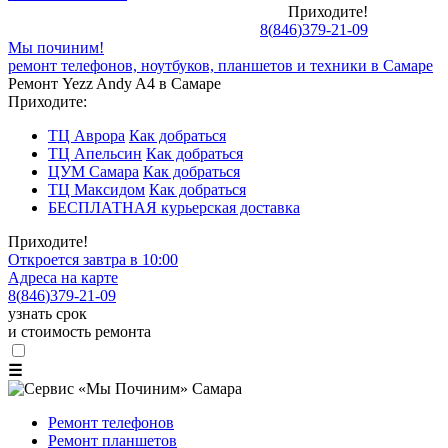
Приходите!
8
(
846
)
379-21-09
Мы починим!
ремонт телефонов, ноутбуков, планшетов и техники в Самаре
Ремонт Yezz Andy A4 в Самаре
Приходите:
ТЦ Аврора
Как добраться
ТЦ Апельсин
Как добраться
ЦУМ Самара
Как добраться
ТЦ Максидом
Как добраться
БЕСПЛАТНАЯ курьерская доставка
Приходите!
Откроется завтра в 10:00
Адреса на карте
8
(
846
)
379-21-09
узнать срок
и стоимость ремонта
☰
Ремонт телефонов
Ремонт планшетов