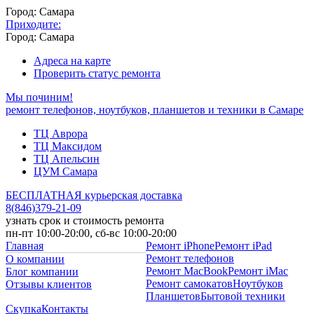
Город: Самара
Приходите:
Город: Самара
Адреса на карте
Проверить статус ремонта
Мы починим!
ремонт телефонов, ноутбуков, планшетов и техники в Самаре
ТЦ Аврора
ТЦ Максидом
ТЦ Апельсин
ЦУМ Самара
БЕСПЛАТНАЯ курьерская доставка
8
(
846
)
379-21-09
узнать срок и стоимость ремонта
пн-пт 10:00-20:00, сб-вс 10:00-20:00
Главная
Ремонт iPhone
Ремонт iPad
Ремонт телефонов
О компании
Ремонт MacBook
Ремонт iMac
Блог компании
Ремонт самокатов
Ноутбуков
Отзывы клиентов
Планшетов
Бытовой техники
Скупка
Контакты