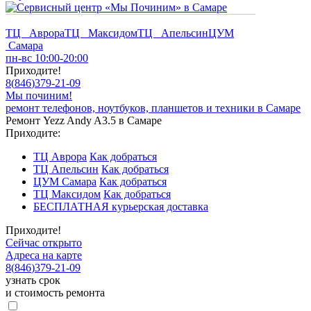
ТЦ Аврора
ТЦ Максидом
ТЦ Апельсин
ЦУМ
Самара
пн-вс 10:00-20:00
Приходите!
8
(
846
)
379-21-09
Мы починим!
ремонт телефонов, ноутбуков, планшетов и техники в Самаре
Ремонт Yezz Andy A3.5 в Самаре
Приходите:
ТЦ Аврора
Как добраться
ТЦ Апельсин
Как добраться
ЦУМ Самара
Как добраться
ТЦ Максидом
Как добраться
БЕСПЛАТНАЯ курьерская доставка
Приходите!
Сейчас открыто
Адреса на карте
8
(
846
)
379-21-09
узнать срок
и стоимость ремонта