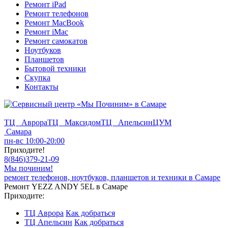
Ремонт iPad
Ремонт телефонов
Ремонт MacBook
Ремонт iMac
Ремонт самокатов
Ноутбуков
Планшетов
Бытовой техники
Скупка
Контакты
ТЦ Аврора
ТЦ Максидом
ТЦ Апельсин
ЦУМ
Самара
пн-вс 10:00-20:00
Приходите!
8
(
846
)
379-21-09
Мы починим!
ремонт телефонов, ноутбуков, планшетов и техники в Самаре
Ремонт YEZZ ANDY 5EL в Самаре
Приходите:
ТЦ Аврора
Как добраться
ТЦ Апельсин
Как добраться