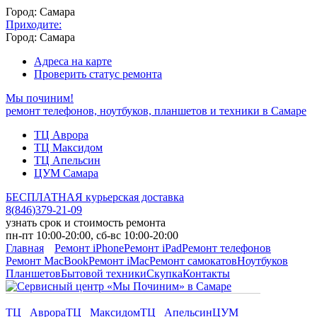
Город: Самара
Приходите:
Город: Самара
Адреса на карте
Проверить статус ремонта
Мы починим!
ремонт телефонов, ноутбуков, планшетов и техники в Самаре
ТЦ Аврора
ТЦ Максидом
ТЦ Апельсин
ЦУМ Самара
БЕСПЛАТНАЯ курьерская доставка
8
(
846
)
379-21-09
узнать срок и стоимость ремонта
пн-пт 10:00-20:00, сб-вс 10:00-20:00
Главная
Ремонт iPhone
Ремонт iPad
Ремонт телефонов
Ремонт MacBook
Ремонт iMac
Ремонт самокатов
Ноутбуков
Планшетов
Бытовой техники
Скупка
Контакты
ТЦ Аврора
ТЦ Максидом
ТЦ Апельсин
ЦУМ