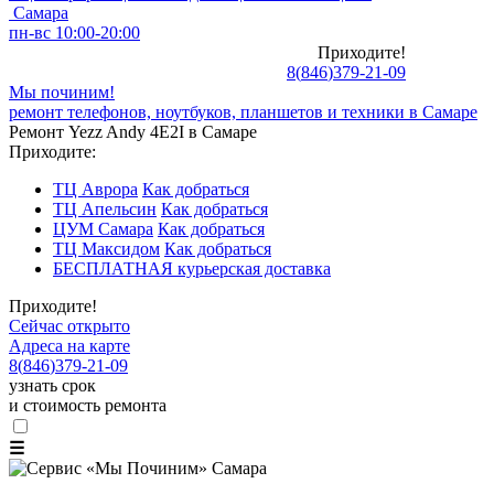
Самара
пн-вс 10:00-20:00
Приходите!
8
(
846
)
379-21-09
Мы починим!
ремонт телефонов, ноутбуков, планшетов и техники в Самаре
Ремонт Yezz Andy 4E2I в Самаре
Приходите:
ТЦ Аврора
Как добраться
ТЦ Апельсин
Как добраться
ЦУМ Самара
Как добраться
ТЦ Максидом
Как добраться
БЕСПЛАТНАЯ курьерская доставка
Приходите!
Сейчас открыто
Адреса на карте
8
(
846
)
379-21-09
узнать срок
и стоимость ремонта
☰