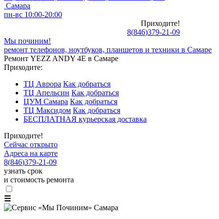
Самара
пн-вс 10:00-20:00
Приходите!
8
(
846
)
379-21-09
Мы починим!
ремонт телефонов, ноутбуков, планшетов и техники в Самаре
Ремонт YEZZ ANDY 4E в Самаре
Приходите:
ТЦ Аврора
Как добраться
ТЦ Апельсин
Как добраться
ЦУМ Самара
Как добраться
ТЦ Максидом
Как добраться
БЕСПЛАТНАЯ курьерская доставка
Приходите!
Сейчас открыто
Адреса на карте
8
(
846
)
379-21-09
узнать срок
и стоимость ремонта
☰