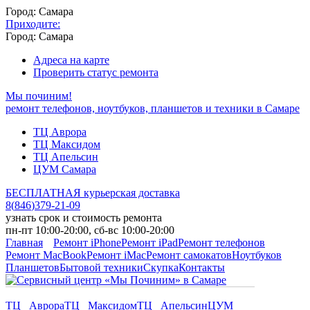
Город: Самара
Приходите:
Город: Самара
Адреса на карте
Проверить статус ремонта
Мы починим!
ремонт телефонов, ноутбуков, планшетов и техники в Самаре
ТЦ Аврора
ТЦ Максидом
ТЦ Апельсин
ЦУМ Самара
БЕСПЛАТНАЯ курьерская доставка
8
(
846
)
379-21-09
узнать срок и стоимость ремонта
пн-пт 10:00-20:00, сб-вс 10:00-20:00
Главная
Ремонт iPhone
Ремонт iPad
Ремонт телефонов
Ремонт MacBook
Ремонт iMac
Ремонт самокатов
Ноутбуков
Планшетов
Бытовой техники
Скупка
Контакты
ТЦ Аврора
ТЦ Максидом
ТЦ Апельсин
ЦУМ