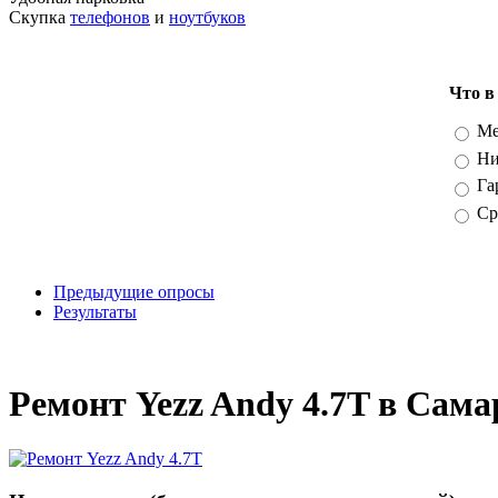
Скупка
телефонов
и
ноутбуков
Что в
Вари
Ме
Ни
Га
Ср
Предыдущие опросы
Результаты
_
Ремонт Yezz Andy 4.7T в Сама