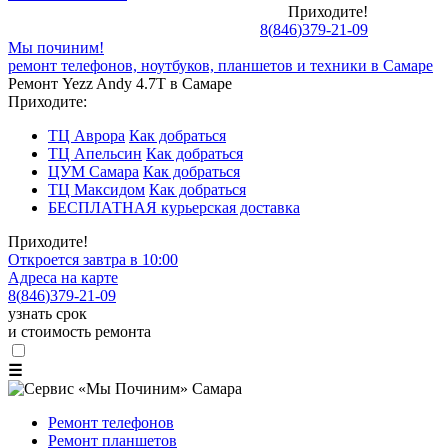
Приходите!
8
(
846
)
379-21-09
Мы починим!
ремонт телефонов, ноутбуков, планшетов и техники в Самаре
Ремонт Yezz Andy 4.7T в Самаре
Приходите:
ТЦ Аврора
Как добраться
ТЦ Апельсин
Как добраться
ЦУМ Самара
Как добраться
ТЦ Максидом
Как добраться
БЕСПЛАТНАЯ курьерская доставка
Приходите!
Откроется завтра в 10:00
Адреса на карте
8
(
846
)
379-21-09
узнать срок
и стоимость ремонта
☰
Ремонт телефонов
Ремонт планшетов