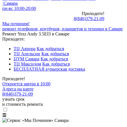
Самара
пн-вс 10:00-20:00
Приходите!
8
(
846
)
379-21-09
Мы починим!
ремонт телефонов, ноутбуков, планшетов и техники в Самаре
Ремонт Yezz Andy 3.5EI3 в Самаре
Приходите:
ТЦ Аврора
Как добраться
ТЦ Апельсин
Как добраться
ЦУМ Самара
Как добраться
ТЦ Максидом
Как добраться
БЕСПЛАТНАЯ курьерская доставка
Приходите!
Откроется завтра в 10:00
Адреса на карте
8
(
846
)
379-21-09
узнать срок
и стоимость ремонта
☰