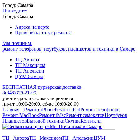
Город: Самара
Приходите:
Город: Самара
Адреса на карте
Проверить статус ремонта
Мы починим!
ремонт телефонов, ноутбуков, планшетов и техники в Самаре
ТЦ Аврора
ТЦ Максидом
ТЦ Апельсин
ЦУМ Самара
БЕСПЛАТНАЯ курьерская доставка
8
(
846
)
379-21-09
узнать срок и стоимость ремонта
пн-пт 10:00-20:00, сб-вс 10:00-20:00
Главная
Ремонт iPhone
Ремонт iPad
Ремонт телефонов
Ремонт MacBook
Ремонт iMac
Ремонт самокатов
Ноутбуков
Планшетов
Бытовой техники
Скупка
Контакты
ТЦ Аврора
ТЦ Максидом
ТЦ Апельсин
ЦУМ