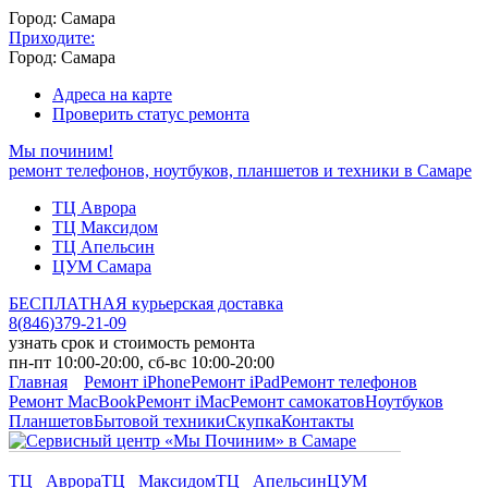
Город: Самара
Приходите:
Город: Самара
Адреса на карте
Проверить статус ремонта
Мы починим!
ремонт телефонов, ноутбуков, планшетов и техники в Самаре
ТЦ Аврора
ТЦ Максидом
ТЦ Апельсин
ЦУМ Самара
БЕСПЛАТНАЯ курьерская доставка
8
(
846
)
379-21-09
узнать срок и стоимость ремонта
пн-пт 10:00-20:00, сб-вс 10:00-20:00
Главная
Ремонт iPhone
Ремонт iPad
Ремонт телефонов
Ремонт MacBook
Ремонт iMac
Ремонт самокатов
Ноутбуков
Планшетов
Бытовой техники
Скупка
Контакты
ТЦ Аврора
ТЦ Максидом
ТЦ Апельсин
ЦУМ