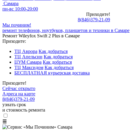
Самара
пн-вс 10:00-20:00
Приходите!
8
(
846
)
379-21-09
Мы починим!
ремонт телефонов, ноутбуков, планшетов и техники в Самаре
Ремонт Wileyfox Swift 2 Plus в Самаре
Приходите:
ТЦ Аврора
Как добраться
ТЦ Апельсин
Как добраться
ЦУМ Самара
Как добраться
ТЦ Максидом
Как добраться
БЕСПЛАТНАЯ курьерская доставка
Приходите!
Сейчас открыто
Адреса на карте
8
(
846
)
379-21-09
узнать срок
и стоимость ремонта
☰