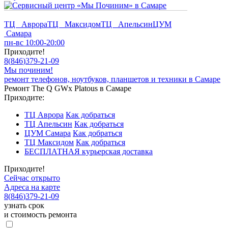
ТЦ Аврора
ТЦ Максидом
ТЦ Апельсин
ЦУМ
Самара
пн-вс 10:00-20:00
Приходите!
8
(
846
)
379-21-09
Мы починим!
ремонт телефонов, ноутбуков, планшетов и техники в Самаре
Ремонт The Q GWx Platous в Самаре
Приходите:
ТЦ Аврора
Как добраться
ТЦ Апельсин
Как добраться
ЦУМ Самара
Как добраться
ТЦ Максидом
Как добраться
БЕСПЛАТНАЯ курьерская доставка
Приходите!
Сейчас открыто
Адреса на карте
8
(
846
)
379-21-09
узнать срок
и стоимость ремонта