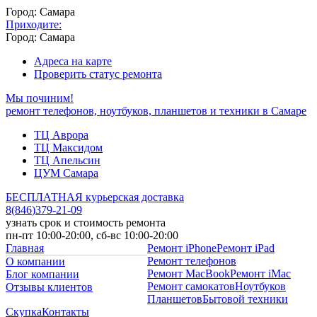
Город: Самара
Приходите:
Город: Самара
Адреса на карте
Проверить статус ремонта
Мы починим!
ремонт телефонов, ноутбуков, планшетов и техники в Самаре
ТЦ Аврора
ТЦ Максидом
ТЦ Апельсин
ЦУМ Самара
БЕСПЛАТНАЯ курьерская доставка
8
(
846
)
379-21-09
узнать срок и стоимость ремонта
пн-пт 10:00-20:00, сб-вс 10:00-20:00
Главная
Ремонт iPhone
Ремонт iPad
Ремонт телефонов
О компании
Ремонт MacBook
Ремонт iMac
Блог компании
Ремонт самокатов
Ноутбуков
Отзывы клиентов
Планшетов
Бытовой техники
Скупка
Контакты