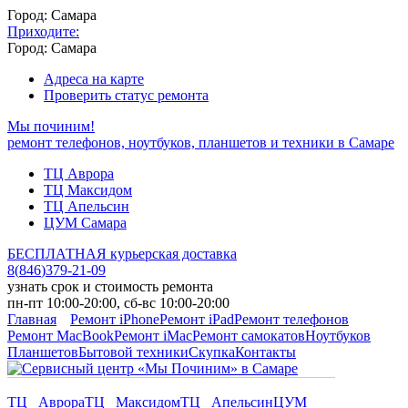
Город: Самара
Приходите:
Город: Самара
Адреса на карте
Проверить статус ремонта
Мы починим!
ремонт телефонов, ноутбуков, планшетов и техники в Самаре
ТЦ Аврора
ТЦ Максидом
ТЦ Апельсин
ЦУМ Самара
БЕСПЛАТНАЯ курьерская доставка
8
(
846
)
379-21-09
узнать срок и стоимость ремонта
пн-пт 10:00-20:00, сб-вс 10:00-20:00
Главная
Ремонт iPhone
Ремонт iPad
Ремонт телефонов
Ремонт MacBook
Ремонт iMac
Ремонт самокатов
Ноутбуков
Планшетов
Бытовой техники
Скупка
Контакты
ТЦ Аврора
ТЦ Максидом
ТЦ Апельсин
ЦУМ