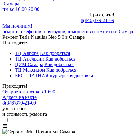
Самара
пн-вс 10:00-20:00
Приходите!
8
(
846
)
379-21-09
Мы починим!
ремонт телефонов, ноутбуков, планшетов и техники в Самаре
Ремонт Tesla Nautilus Neo 5.0 в Самаре
Приходите:
ТЦ Аврора
Как добраться
ТЦ Апельсин
Как добраться
ЦУМ Самара
Как добраться
ТЦ Максидом
Как добраться
БЕСПЛАТНАЯ курьерская доставка
Приходите!
Откроется завтра в 10:00
Адреса на карте
8
(
846
)
379-21-09
узнать срок
и стоимость ремонта
☰