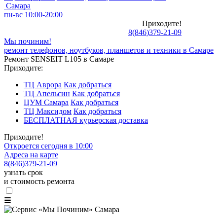
Самара
пн-вс 10:00-20:00
Приходите!
8
(
846
)
379-21-09
Мы починим!
ремонт телефонов, ноутбуков, планшетов и техники в Самаре
Ремонт SENSEIT L105 в Самаре
Приходите:
ТЦ Аврора
Как добраться
ТЦ Апельсин
Как добраться
ЦУМ Самара
Как добраться
ТЦ Максидом
Как добраться
БЕСПЛАТНАЯ курьерская доставка
Приходите!
Откроется сегодня в 10:00
Адреса на карте
8
(
846
)
379-21-09
узнать срок
и стоимость ремонта
☰