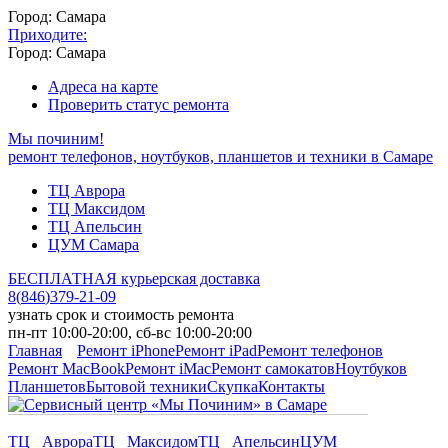
Город: Самара
Приходите:
Город: Самара
Адреса на карте
Проверить статус ремонта
Мы починим!
ремонт телефонов, ноутбуков, планшетов и техники в Самаре
ТЦ Аврора
ТЦ Максидом
ТЦ Апельсин
ЦУМ Самара
БЕСПЛАТНАЯ курьерская доставка
8
(
846
)
379-21-09
узнать срок и стоимость ремонта
пн-пт 10:00-20:00, сб-вс 10:00-20:00
Главная
Ремонт iPhone
Ремонт iPad
Ремонт телефонов
Ремонт MacBook
Ремонт iMac
Ремонт самокатов
Ноутбуков
Планшетов
Бытовой техники
Скупка
Контакты
ТЦ Аврора
ТЦ Максидом
ТЦ Апельсин
ЦУМ