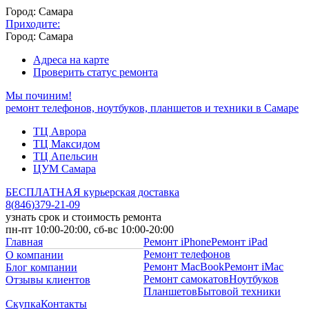
Город: Самара
Приходите:
Город: Самара
Адреса на карте
Проверить статус ремонта
Мы починим!
ремонт телефонов, ноутбуков, планшетов и техники в Самаре
ТЦ Аврора
ТЦ Максидом
ТЦ Апельсин
ЦУМ Самара
БЕСПЛАТНАЯ курьерская доставка
8
(
846
)
379-21-09
узнать срок и стоимость ремонта
пн-пт 10:00-20:00, сб-вс 10:00-20:00
Главная
Ремонт iPhone
Ремонт iPad
Ремонт телефонов
О компании
Ремонт MacBook
Ремонт iMac
Блог компании
Ремонт самокатов
Ноутбуков
Отзывы клиентов
Планшетов
Бытовой техники
Скупка
Контакты