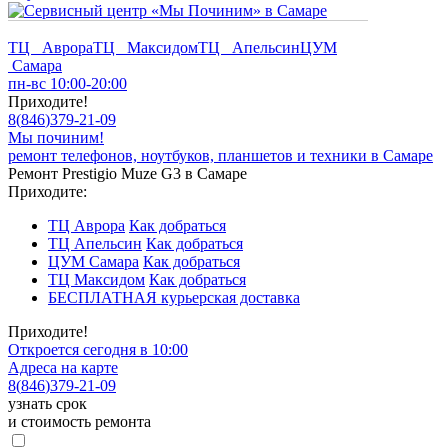
ТЦ Аврора
ТЦ Максидом
ТЦ Апельсин
ЦУМ
Самара
пн-вс 10:00-20:00
Приходите!
8
(
846
)
379-21-09
Мы починим!
ремонт телефонов, ноутбуков, планшетов и техники в Самаре
Ремонт Prestigio Muze G3 в Самаре
Приходите:
ТЦ Аврора
Как добраться
ТЦ Апельсин
Как добраться
ЦУМ Самара
Как добраться
ТЦ Максидом
Как добраться
БЕСПЛАТНАЯ курьерская доставка
Приходите!
Откроется сегодня в 10:00
Адреса на карте
8
(
846
)
379-21-09
узнать срок
и стоимость ремонта