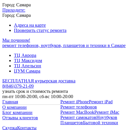
Город: Самара
Приходите:
Город: Самара
Адреса на карте
Проверить статус ремонта
Мы починим!
ремонт телефонов, ноутбуков, планшетов и техники в Самаре
ТЦ Аврора
ТЦ Максидом
ТЦ Апельсин
ЦУМ Самара
БЕСПЛАТНАЯ курьерская доставка
8
(
846
)
379-21-09
узнать срок и стоимость ремонта
пн-пт 10:00-20:00, сб-вс 10:00-20:00
Главная
Ремонт iPhone
Ремонт iPad
Ремонт телефонов
О компании
Ремонт MacBook
Ремонт iMac
Блог компании
Ремонт самокатов
Ноутбуков
Отзывы клиентов
Планшетов
Бытовой техники
Скупка
Контакты