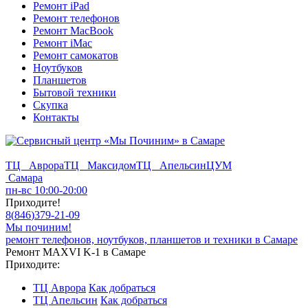
Ремонт iPad
Ремонт телефонов
Ремонт MacBook
Ремонт iMac
Ремонт самокатов
Ноутбуков
Планшетов
Бытовой техники
Скупка
Контакты
ТЦ Аврора
ТЦ Максидом
ТЦ Апельсин
ЦУМ
Самара
пн-вс 10:00-20:00
Приходите!
8
(
846
)
379-21-09
Мы починим!
ремонт телефонов, ноутбуков, планшетов и техники в Самаре
Ремонт MAXVI K-1 в Самаре
Приходите:
ТЦ Аврора
Как добраться
ТЦ Апельсин
Как добраться