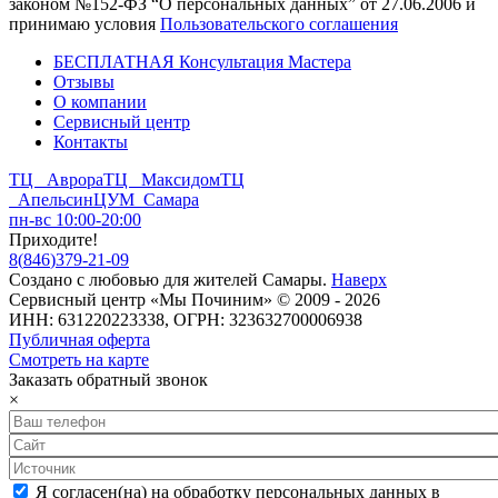
законом №152-ФЗ “О персональных данных” от 27.06.2006 и
принимаю условия
Пользовательского соглашения
БЕСПЛАТНАЯ Консультация Мастера
Отзывы
О компании
Сервисный центр
Контакты
ТЦ Аврора
ТЦ Максидом
ТЦ
Апельсин
ЦУМ Самара
пн-вс 10:00-20:00
Приходите!
8
(
846
)
379-21-09
Создано с
любовью
для
жителей Самары
.
Наверх
Сервисный центр «Мы Починим» © 2009 - 2026
ИНН: 631220223338, ОГРН: 323632700006938
Публичная оферта
Смотреть на карте
Заказать обратный звонок
×
Я согласен(на) на обработку персональных данных в