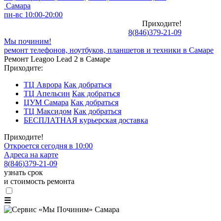
Самара
пн-вс 10:00-20:00
Приходите!
8
(
846
)
379-21-09
Мы починим!
ремонт телефонов, ноутбуков, планшетов и техники в Самаре
Ремонт Leagoo Lead 2 в Самаре
Приходите:
ТЦ Аврора
Как добраться
ТЦ Апельсин
Как добраться
ЦУМ Самара
Как добраться
ТЦ Максидом
Как добраться
БЕСПЛАТНАЯ курьерская доставка
Приходите!
Откроется сегодня в 10:00
Адреса на карте
8
(
846
)
379-21-09
узнать срок
и стоимость ремонта
☰