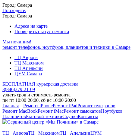
Город: Самара
Приходите:
Город: Самара
Адреса на карте
Проверить статус ремонта
Мы починим!
ремонт телефонов, ноутбуков, планшетов и техники в Самаре
ТЦ Аврора
ТЦ Максидом
ТЦ Апельсин
ЦУМ Самара
БЕСПЛАТНАЯ курьерская доставка
8
(
846
)
379-21-09
узнать срок и стоимость ремонта
пн-пт 10:00-20:00, сб-вс 10:00-20:00
Главная
Ремонт iPhone
Ремонт iPad
Ремонт телефонов
Ремонт MacBook
Ремонт iMac
Ремонт самокатов
Ноутбуков
Планшетов
Бытовой техники
Скупка
Контакты
ТЦ Аврора
ТЦ Максидом
ТЦ Апельсин
ЦУМ