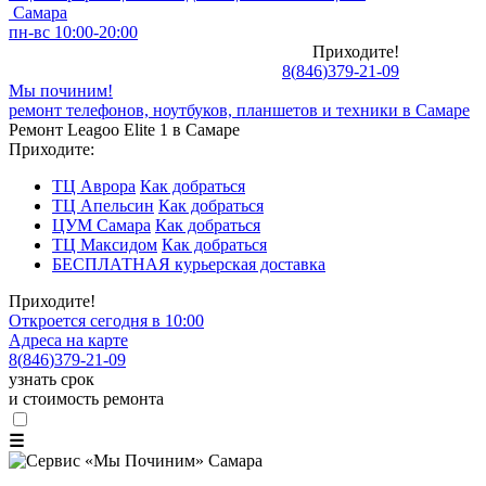
Самара
пн-вс 10:00-20:00
Приходите!
8
(
846
)
379-21-09
Мы починим!
ремонт телефонов, ноутбуков, планшетов и техники в Самаре
Ремонт Leagoo Elite 1 в Самаре
Приходите:
ТЦ Аврора
Как добраться
ТЦ Апельсин
Как добраться
ЦУМ Самара
Как добраться
ТЦ Максидом
Как добраться
БЕСПЛАТНАЯ курьерская доставка
Приходите!
Откроется сегодня в 10:00
Адреса на карте
8
(
846
)
379-21-09
узнать срок
и стоимость ремонта
☰