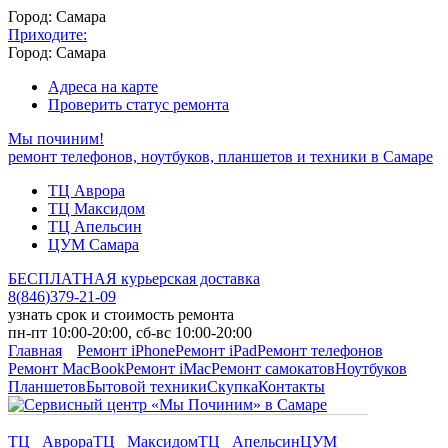
Город: Самара
Приходите:
Город: Самара
Адреса на карте
Проверить статус ремонта
Мы починим!
ремонт телефонов, ноутбуков, планшетов и техники в Самаре
ТЦ Аврора
ТЦ Максидом
ТЦ Апельсин
ЦУМ Самара
БЕСПЛАТНАЯ курьерская доставка
8
(
846
)
379-21-09
узнать срок и стоимость ремонта
пн-пт 10:00-20:00, сб-вс 10:00-20:00
Главная
Ремонт iPhone
Ремонт iPad
Ремонт телефонов
Ремонт MacBook
Ремонт iMac
Ремонт самокатов
Ноутбуков
Планшетов
Бытовой техники
Скупка
Контакты
ТЦ Аврора
ТЦ Максидом
ТЦ Апельсин
ЦУМ