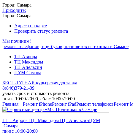
Город: Самара
Приходите:
Город: Самара
Адреса на карте
Проверить статус ремонта
Мы починим!
ремонт телефонов, ноутбуков, планшетов и техники в Самаре
ТЦ Аврора
ТЦ Максидом
ТЦ Апельсин
ЦУМ Самара
БЕСПЛАТНАЯ курьерская доставка
8
(
846
)
379-21-09
узнать срок и стоимость ремонта
пн-пт 10:00-20:00, сб-вс 10:00-20:00
Главная
Ремонт iPhone
Ремонт iPad
Ремонт телефонов
Ремонт 
ТЦ Аврора
ТЦ Максидом
ТЦ Апельсин
ЦУМ
Самара
пн-вс 10:00-20:00