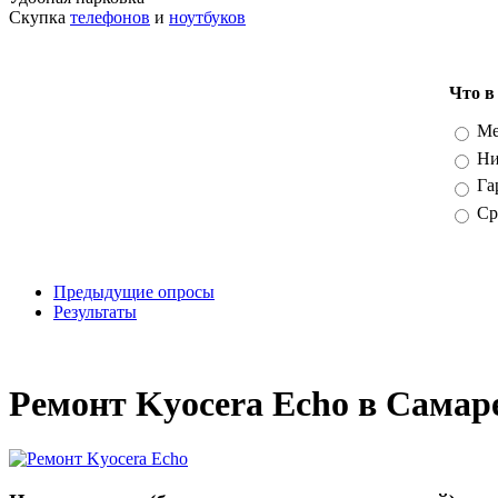
Скупка
телефонов
и
ноутбуков
Что в
Вари
Ме
Ни
Га
Ср
Предыдущие опросы
Результаты
_
Ремонт Kyocera Echo в Самар