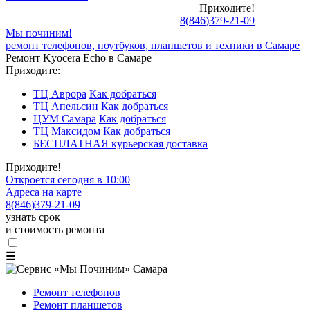
Приходите!
8
(
846
)
379-21-09
Мы починим!
ремонт телефонов, ноутбуков, планшетов и техники в Самаре
Ремонт Kyocera Echo в Самаре
Приходите:
ТЦ Аврора
Как добраться
ТЦ Апельсин
Как добраться
ЦУМ Самара
Как добраться
ТЦ Максидом
Как добраться
БЕСПЛАТНАЯ курьерская доставка
Приходите!
Откроется сегодня в 10:00
Адреса на карте
8
(
846
)
379-21-09
узнать срок
и стоимость ремонта
☰
Ремонт телефонов
Ремонт планшетов