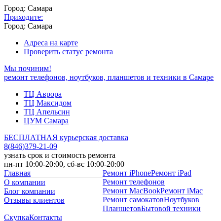
Город: Самара
Приходите:
Город: Самара
Адреса на карте
Проверить статус ремонта
Мы починим!
ремонт телефонов, ноутбуков, планшетов и техники в Самаре
ТЦ Аврора
ТЦ Максидом
ТЦ Апельсин
ЦУМ Самара
БЕСПЛАТНАЯ курьерская доставка
8
(
846
)
379-21-09
узнать срок и стоимость ремонта
пн-пт 10:00-20:00, сб-вс 10:00-20:00
Главная
Ремонт iPhone
Ремонт iPad
Ремонт телефонов
О компании
Ремонт MacBook
Ремонт iMac
Блог компании
Ремонт самокатов
Ноутбуков
Отзывы клиентов
Планшетов
Бытовой техники
Скупка
Контакты