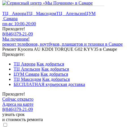
ТЦ Аврора
ТЦ Максидом
ТЦ Апельсин
ЦУМ
Самара
пн-вс 10:00-20:00
Приходите!
8
(
846
)
379-21-09
Мы починим!
ремонт телефонов, ноутбуков, планшетов и техники в Самаре
Ремонт Kyocera AU KDDI TORQUE G02 KYV35 в Самаре
Приходите:
ТЦ Аврора
Как добраться
ТЦ Апельсин
Как добраться
ЦУМ Самара
Как добраться
ТЦ Максидом
Как добраться
БЕСПЛАТНАЯ курьерская доставка
Приходите!
Сейчас открыто
Адреса на карте
8
(
846
)
379-21-09
узнать срок
и стоимость ремонта