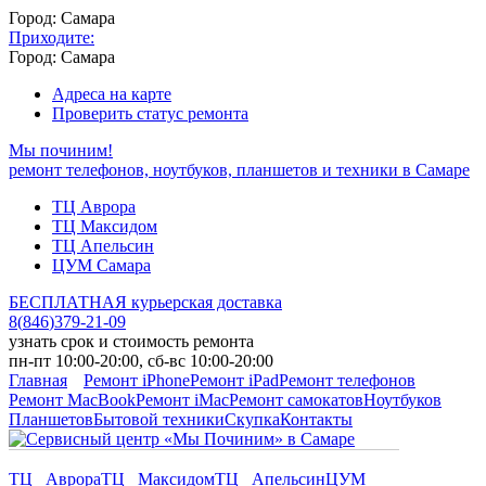
Город: Самара
Приходите:
Город: Самара
Адреса на карте
Проверить статус ремонта
Мы починим!
ремонт телефонов, ноутбуков, планшетов и техники в Самаре
ТЦ Аврора
ТЦ Максидом
ТЦ Апельсин
ЦУМ Самара
БЕСПЛАТНАЯ курьерская доставка
8
(
846
)
379-21-09
узнать срок и стоимость ремонта
пн-пт 10:00-20:00, сб-вс 10:00-20:00
Главная
Ремонт iPhone
Ремонт iPad
Ремонт телефонов
Ремонт MacBook
Ремонт iMac
Ремонт самокатов
Ноутбуков
Планшетов
Бытовой техники
Скупка
Контакты
ТЦ Аврора
ТЦ Максидом
ТЦ Апельсин
ЦУМ