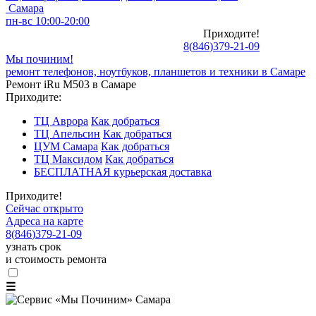
Самара
пн-вс 10:00-20:00
Приходите!
8
(
846
)
379-21-09
Мы починим!
ремонт телефонов, ноутбуков, планшетов и техники в Самаре
Ремонт iRu M503 в Самаре
Приходите:
ТЦ Аврора
Как добраться
ТЦ Апельсин
Как добраться
ЦУМ Самара
Как добраться
ТЦ Максидом
Как добраться
БЕСПЛАТНАЯ курьерская доставка
Приходите!
Сейчас открыто
Адреса на карте
8
(
846
)
379-21-09
узнать срок
и стоимость ремонта
☰