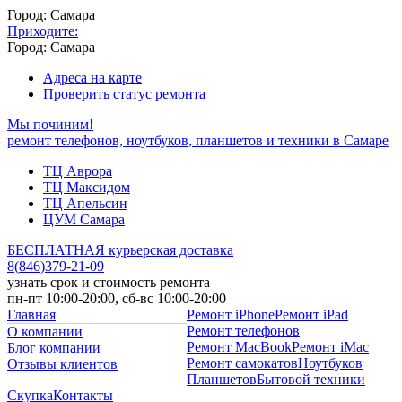
Город: Самара
Приходите:
Город: Самара
Адреса на карте
Проверить статус ремонта
Мы починим!
ремонт телефонов, ноутбуков, планшетов и техники в Самаре
ТЦ Аврора
ТЦ Максидом
ТЦ Апельсин
ЦУМ Самара
БЕСПЛАТНАЯ курьерская доставка
8
(
846
)
379-21-09
узнать срок и стоимость ремонта
пн-пт 10:00-20:00, сб-вс 10:00-20:00
Главная
Ремонт iPhone
Ремонт iPad
Ремонт телефонов
О компании
Ремонт MacBook
Ремонт iMac
Блог компании
Ремонт самокатов
Ноутбуков
Отзывы клиентов
Планшетов
Бытовой техники
Скупка
Контакты