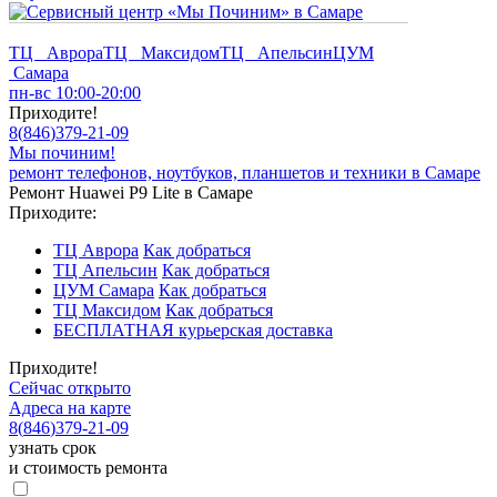
ТЦ Аврора
ТЦ Максидом
ТЦ Апельсин
ЦУМ
Самара
пн-вс 10:00-20:00
Приходите!
8
(
846
)
379-21-09
Мы починим!
ремонт телефонов, ноутбуков, планшетов и техники в Самаре
Ремонт Huawei P9 Lite в Самаре
Приходите:
ТЦ Аврора
Как добраться
ТЦ Апельсин
Как добраться
ЦУМ Самара
Как добраться
ТЦ Максидом
Как добраться
БЕСПЛАТНАЯ курьерская доставка
Приходите!
Сейчас открыто
Адреса на карте
8
(
846
)
379-21-09
узнать срок
и стоимость ремонта