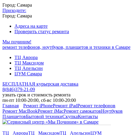
Город: Самара
Приходите:
Город: Самара
Адреса на карте
Проверить статус ремонта
Мы починим!
ремонт телефонов, ноутбуков, планшетов и техники в Самаре
ТЦ Аврора
ТЦ Максидом
ТЦ Апельсин
ЦУМ Самара
БЕСПЛАТНАЯ курьерская доставка
8
(
846
)
379-21-09
узнать срок и стоимость ремонта
пн-пт 10:00-20:00, сб-вс 10:00-20:00
Главная
Ремонт iPhone
Ремонт iPad
Ремонт телефонов
Ремонт MacBook
Ремонт iMac
Ремонт самокатов
Ноутбуков
Планшетов
Бытовой техники
Скупка
Контакты
ТЦ Аврора
ТЦ Максидом
ТЦ Апельсин
ЦУМ