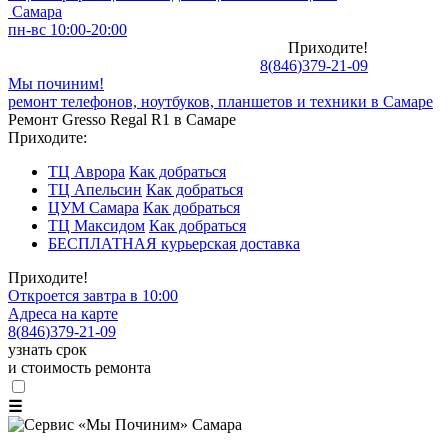
Самара
пн-вс 10:00-20:00
Приходите!
8
(
846
)
379-21-09
Мы починим!
ремонт телефонов, ноутбуков, планшетов и техники в Самаре
Ремонт Gresso Regal R1 в Самаре
Приходите:
ТЦ Аврора
Как добраться
ТЦ Апельсин
Как добраться
ЦУМ Самара
Как добраться
ТЦ Максидом
Как добраться
БЕСПЛАТНАЯ курьерская доставка
Приходите!
Откроется завтра в 10:00
Адреса на карте
8
(
846
)
379-21-09
узнать срок
и стоимость ремонта
☰