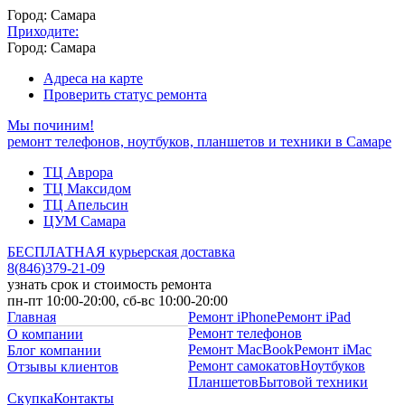
Город: Самара
Приходите:
Город: Самара
Адреса на карте
Проверить статус ремонта
Мы починим!
ремонт телефонов, ноутбуков, планшетов и техники в Самаре
ТЦ Аврора
ТЦ Максидом
ТЦ Апельсин
ЦУМ Самара
БЕСПЛАТНАЯ курьерская доставка
8
(
846
)
379-21-09
узнать срок и стоимость ремонта
пн-пт 10:00-20:00, сб-вс 10:00-20:00
Главная
Ремонт iPhone
Ремонт iPad
Ремонт телефонов
О компании
Ремонт MacBook
Ремонт iMac
Блог компании
Ремонт самокатов
Ноутбуков
Отзывы клиентов
Планшетов
Бытовой техники
Скупка
Контакты