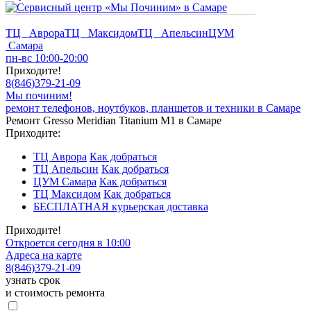
ТЦ Аврора
ТЦ Максидом
ТЦ Апельсин
ЦУМ
Самара
пн-вс 10:00-20:00
Приходите!
8
(
846
)
379-21-09
Мы починим!
ремонт телефонов, ноутбуков, планшетов и техники в Самаре
Ремонт Gresso Meridian Titanium M1 в Самаре
Приходите:
ТЦ Аврора
Как добраться
ТЦ Апельсин
Как добраться
ЦУМ Самара
Как добраться
ТЦ Максидом
Как добраться
БЕСПЛАТНАЯ курьерская доставка
Приходите!
Откроется сегодня в 10:00
Адреса на карте
8
(
846
)
379-21-09
узнать срок
и стоимость ремонта