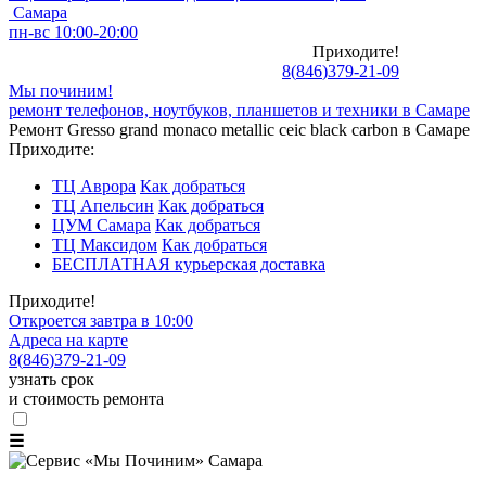
Самара
пн-вс 10:00-20:00
Приходите!
8
(
846
)
379-21-09
Мы починим!
ремонт телефонов, ноутбуков, планшетов и техники в Самаре
Ремонт Gresso grand monaco metallic ceic black carbon в Самаре
Приходите:
ТЦ Аврора
Как добраться
ТЦ Апельсин
Как добраться
ЦУМ Самара
Как добраться
ТЦ Максидом
Как добраться
БЕСПЛАТНАЯ курьерская доставка
Приходите!
Откроется завтра в 10:00
Адреса на карте
8
(
846
)
379-21-09
узнать срок
и стоимость ремонта
☰