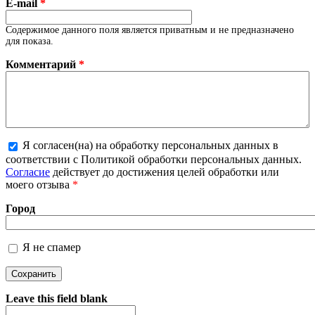
E-mail
*
Содержимое данного поля является приватным и не предназначено
для показа.
Комментарий
*
Я согласен(на) на обработку персональных данных в
соответствии с Политикой обработки персональных данных.
Более подробная информация о текстовых форматах
Согласие
действует до достижения целей обработки или
моего отзыва
*
Город
Я не спамер
Я спамер
Leave this field blank