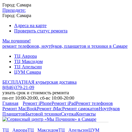
Город: Самара
Приходите:
Город: Самара
Адреса на карте
Проверить статус ремонта
Мы починим!
ремонт телефонов, ноутбуков, планшетов и техники в Самаре
ТЦ Аврора
ТЦ Максидом
ТЦ Апельсин
ЦУМ Самара
БЕСПЛАТНАЯ курьерская доставка
8
(
846
)
379-21-09
узнать срок и стоимость ремонта
пн-пт 10:00-20:00, сб-вс 10:00-20:00
Главная
Ремонт iPhone
Ремонт iPad
Ремонт телефонов
Ремонт MacBook
Ремонт iMac
Ремонт самокатов
Ноутбуков
Планшетов
Бытовой техники
Скупка
Контакты
ТЦ Аврора
ТЦ Максидом
ТЦ Апельсин
ЦУМ