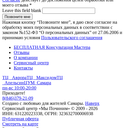
моего отзыва
*
Leave this field blank
Нажимая кнопку “Позвоните мне”, я даю свое согласие на
обработку моих персональных данных в соответствии с
законом №152-ФЗ “О персональных данных” от 27.06.2006 и
принимаю условия
Пользовательского соглашения
БЕСПЛАТНАЯ Консультация Мастера
Отзывы
О компании
Сервисный центр
Контакты
ТЦ Аврора
ТЦ Максидом
ТЦ
Апельсин
ЦУМ Самара
пн-вс 10:00-20:00
Приходите!
8
(
846
)
379-21-09
Создано с
любовью
для
жителей Самары
.
Наверх
Сервисный центр «Мы Починим» © 2009 - 2026
ИНН: 631220223338, ОГРН: 323632700006938
Публичная оферта
Смотреть на карте