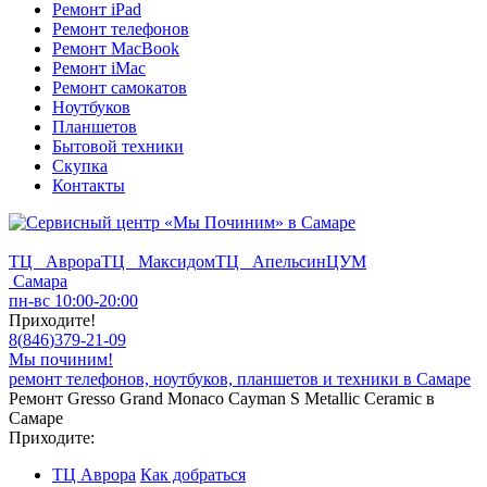
Ремонт iPad
Ремонт телефонов
Ремонт MacBook
Ремонт iMac
Ремонт самокатов
Ноутбуков
Планшетов
Бытовой техники
Скупка
Контакты
ТЦ Аврора
ТЦ Максидом
ТЦ Апельсин
ЦУМ
Самара
пн-вс 10:00-20:00
Приходите!
8
(
846
)
379-21-09
Мы починим!
ремонт телефонов, ноутбуков, планшетов и техники в Самаре
Ремонт Gresso Grand Monaco Cayman S Metallic Ceramic в
Самаре
Приходите:
ТЦ Аврора
Как добраться