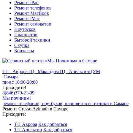
Ремонт iPad
Ремонт телефонов
Ремонт MacBook
Ремонт iMac
Ремонт самокатов
Ноутбуков
Планшетов
Бытовой техники
Скупка
Контакты
ТЦ Аврора
ТЦ Максидом
ТЦ Апельсин
ЦУМ
Самара
пн-вс 10:00-20:00
Приходите!
8
(
846
)
379-21-09
Мы починим!
ремонт телефонов, ноутбуков, планшетов и техники в Самаре
Ремонт Gresso Azimuth в Самаре
Приходите:
ТЦ Аврора
Как добраться
ТЦ Апельсин
Как добраться