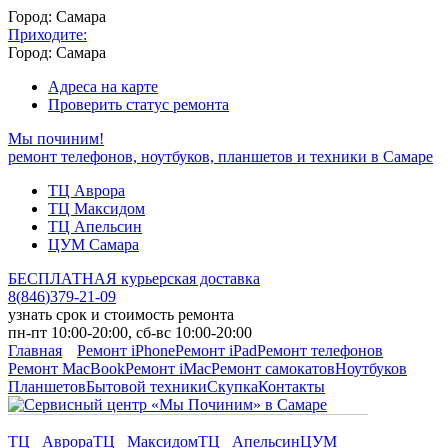
Город: Самара
Приходите:
Город: Самара
Адреса на карте
Проверить статус ремонта
Мы починим!
ремонт телефонов, ноутбуков, планшетов и техники в Самаре
ТЦ Аврора
ТЦ Максидом
ТЦ Апельсин
ЦУМ Самара
БЕСПЛАТНАЯ курьерская доставка
8
(
846
)
379-21-09
узнать срок и стоимость ремонта
пн-пт 10:00-20:00, сб-вс 10:00-20:00
Главная
Ремонт iPhone
Ремонт iPad
Ремонт телефонов
Ремонт MacBook
Ремонт iMac
Ремонт самокатов
Ноутбуков
Планшетов
Бытовой техники
Скупка
Контакты
ТЦ Аврора
ТЦ Максидом
ТЦ Апельсин
ЦУМ