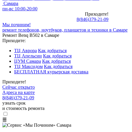
Самара
пн-вс 10:00-20:00
Приходите!
8
(
846
)
379-21-09
Мы починим!
ремонт телефонов, ноутбуков, планшетов и техники в Самаре
Ремонт Benq B502 в Самаре
Приходите:
ТЦ Аврора
Как добраться
ТЦ Апельсин
Как добраться
ЦУМ Самара
Как добраться
ТЦ Максидом
Как добраться
БЕСПЛАТНАЯ курьерская доставка
Приходите!
Сейчас открыто
Адреса на карте
8
(
846
)
379-21-09
узнать срок
и стоимость ремонта
☰