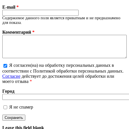
E-mail
*
Содержимое данного поля является приватным и не предназначено
для показа.
Комментарий
*
Я согласен(на) на обработку персональных данных в
соответствии с Политикой обработки персональных данных.
Более подробная информация о текстовых форматах
Согласие
действует до достижения целей обработки или
моего отзыва
*
Город
Я не спамер
Я спамер
Leave this field blank