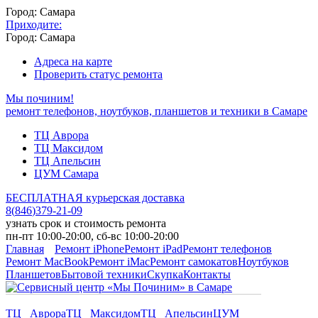
Город: Самара
Приходите:
Город: Самара
Адреса на карте
Проверить статус ремонта
Мы починим!
ремонт телефонов, ноутбуков, планшетов и техники в Самаре
ТЦ Аврора
ТЦ Максидом
ТЦ Апельсин
ЦУМ Самара
БЕСПЛАТНАЯ курьерская доставка
8
(
846
)
379-21-09
узнать срок и стоимость ремонта
пн-пт 10:00-20:00, сб-вс 10:00-20:00
Главная
Ремонт iPhone
Ремонт iPad
Ремонт телефонов
Ремонт MacBook
Ремонт iMac
Ремонт самокатов
Ноутбуков
Планшетов
Бытовой техники
Скупка
Контакты
ТЦ Аврора
ТЦ Максидом
ТЦ Апельсин
ЦУМ