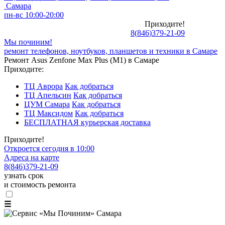
Самара
пн-вс 10:00-20:00
Приходите!
8
(
846
)
379-21-09
Мы починим!
ремонт телефонов, ноутбуков, планшетов и техники в Самаре
Ремонт Asus Zenfone Max Plus (M1) в Самаре
Приходите:
ТЦ Аврора
Как добраться
ТЦ Апельсин
Как добраться
ЦУМ Самара
Как добраться
ТЦ Максидом
Как добраться
БЕСПЛАТНАЯ курьерская доставка
Приходите!
Откроется сегодня в 10:00
Адреса на карте
8
(
846
)
379-21-09
узнать срок
и стоимость ремонта
☰