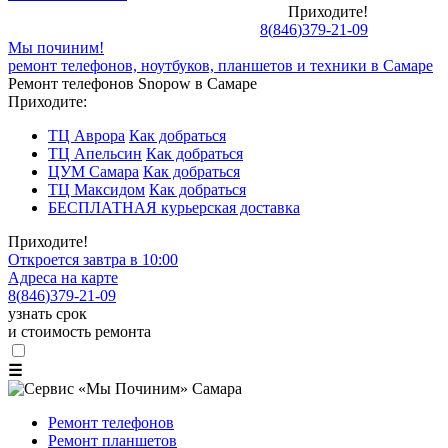
Приходите!
8
(
846
)
379-21-09
Мы починим!
ремонт телефонов, ноутбуков, планшетов и техники в Самаре
Ремонт телефонов Snopow в Самаре
Приходите:
ТЦ Аврора
Как добраться
ТЦ Апельсин
Как добраться
ЦУМ Самара
Как добраться
ТЦ Максидом
Как добраться
БЕСПЛАТНАЯ курьерская доставка
Приходите!
Откроется завтра в 10:00
Адреса на карте
8
(
846
)
379-21-09
узнать срок
и стоимость ремонта
☰
Ремонт телефонов
Ремонт планшетов