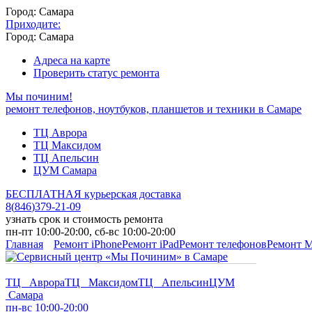
Город: Самара
Приходите:
Город: Самара
Адреса на карте
Проверить статус ремонта
Мы починим!
ремонт телефонов, ноутбуков, планшетов и техники в Самаре
ТЦ Аврора
ТЦ Максидом
ТЦ Апельсин
ЦУМ Самара
БЕСПЛАТНАЯ курьерская доставка
8
(
846
)
379-21-09
узнать срок и стоимость ремонта
пн-пт 10:00-20:00, сб-вс 10:00-20:00
Главная
Ремонт iPhone
Ремонт iPad
Ремонт телефонов
Ремонт 
ТЦ Аврора
ТЦ Максидом
ТЦ Апельсин
ЦУМ
Самара
пн-вс 10:00-20:00