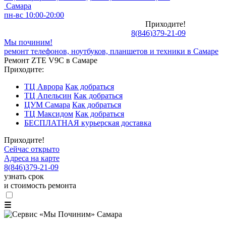
Самара
пн-вс 10:00-20:00
Приходите!
8
(
846
)
379-21-09
Мы починим!
ремонт телефонов, ноутбуков, планшетов и техники в Самаре
Ремонт ZTE V9C в Самаре
Приходите:
ТЦ Аврора
Как добраться
ТЦ Апельсин
Как добраться
ЦУМ Самара
Как добраться
ТЦ Максидом
Как добраться
БЕСПЛАТНАЯ курьерская доставка
Приходите!
Сейчас открыто
Адреса на карте
8
(
846
)
379-21-09
узнать срок
и стоимость ремонта
☰