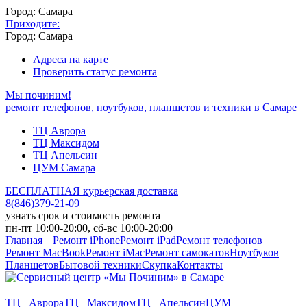
Город: Самара
Приходите:
Город: Самара
Адреса на карте
Проверить статус ремонта
Мы починим!
ремонт телефонов, ноутбуков, планшетов и техники в Самаре
ТЦ Аврора
ТЦ Максидом
ТЦ Апельсин
ЦУМ Самара
БЕСПЛАТНАЯ курьерская доставка
8
(
846
)
379-21-09
узнать срок и стоимость ремонта
пн-пт 10:00-20:00, сб-вс 10:00-20:00
Главная
Ремонт iPhone
Ремонт iPad
Ремонт телефонов
Ремонт MacBook
Ремонт iMac
Ремонт самокатов
Ноутбуков
Планшетов
Бытовой техники
Скупка
Контакты
ТЦ Аврора
ТЦ Максидом
ТЦ Апельсин
ЦУМ