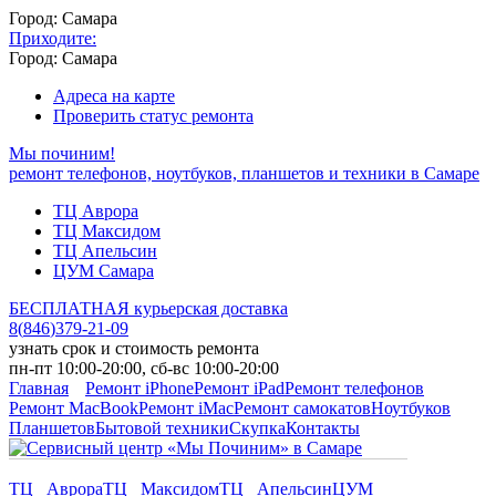
Город: Самара
Приходите:
Город: Самара
Адреса на карте
Проверить статус ремонта
Мы починим!
ремонт телефонов, ноутбуков, планшетов и техники в Самаре
ТЦ Аврора
ТЦ Максидом
ТЦ Апельсин
ЦУМ Самара
БЕСПЛАТНАЯ курьерская доставка
8
(
846
)
379-21-09
узнать срок и стоимость ремонта
пн-пт 10:00-20:00, сб-вс 10:00-20:00
Главная
Ремонт iPhone
Ремонт iPad
Ремонт телефонов
Ремонт MacBook
Ремонт iMac
Ремонт самокатов
Ноутбуков
Планшетов
Бытовой техники
Скупка
Контакты
ТЦ Аврора
ТЦ Максидом
ТЦ Апельсин
ЦУМ