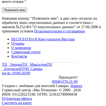
моего отзыва
*
Нажимая кнопку “Позвоните мне”, я даю свое согласие на
обработку моих персональных данных в соответствии с
законом №152-ФЗ “О персональных данных” от 27.06.2006 и
принимаю условия
Пользовательского соглашения
БЕСПЛАТНАЯ Консультация Мастера
Отзывы
О компании
Сервисный центр
Контакты
ТЦ Аврора
ТЦ Максидом
ТЦ
Апельсин
ЦУМ Самара
пн-вс 10:00-20:00
Приходите!
8
(
846
)
379-21-09
Создано с
любовью
для
жителей Самары
.
Наверх
Сервисный центр «Мы Починим» © 2009 - 2026
ИНН: 631220223338, ОГРН: 323632700006938
Публичная оферта
Смотреть на карте