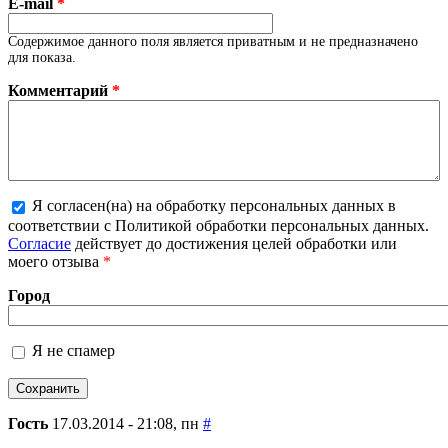
E-mail
*
Содержимое данного поля является приватным и не предназначено
для показа.
Комментарий
*
Я согласен(на) на обработку персональных данных в
Более подробная информация о текстовых
соответствии с Политикой обработки персональных данных.
форматах
Согласие
действует до достижения целей обработки или
моего отзыва
*
Город
Я не спамер
Я спамер
Гость
17.03.2014 - 21:08, пн
#