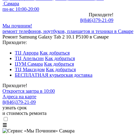
Самара
пн-вс 10:00-20:00
Приходите!
8
(
846
)
379-21-09
Мы починим!
ремонт телефонов, ноутбуков, планшетов и техники в Самаре
Ремонт Samsung Galaxy Tab 2 10.1 P5100 в Самаре
Приходите:
ТЦ Аврора
Как добраться
ТЦ Апельсин
Как добраться
ЦУМ Самара
Как добраться
ТЦ Максидом
Как добраться
БЕСПЛАТНАЯ курьерская доставка
Приходите!
Откроется завтра в 10:00
Адреса на карте
8
(
846
)
379-21-09
узнать срок
и стоимость ремонта
☰