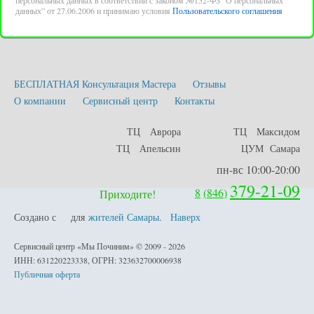
персональных данных в соответствии с законом №152-ФЗ “О персональных
данных” от 27.06.2006 и принимаю условия
Пользовательского соглашения
БЕСПЛАТНАЯ Консультация Мастера
Отзывы
О компании
Сервисный центр
Контакты
ТЦ Аврора
ТЦ Максидом
ТЦ Апельсин
ЦУМ Самара
пн-вс 10:00-20:00
379-21-09
8
(
846
)
Приходите!
Создано с
для
жителей Самары
.
Наверх
любовью
Сервисный центр «Мы Починим» © 2009 - 2026
ИНН: 631220223338, ОГРН: 323632700006938
Публичная оферта