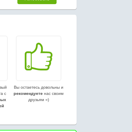
овый
Вы остаетесь довольны и
а с
рекомендуете
нас своим
ных
друзьям =)
ей