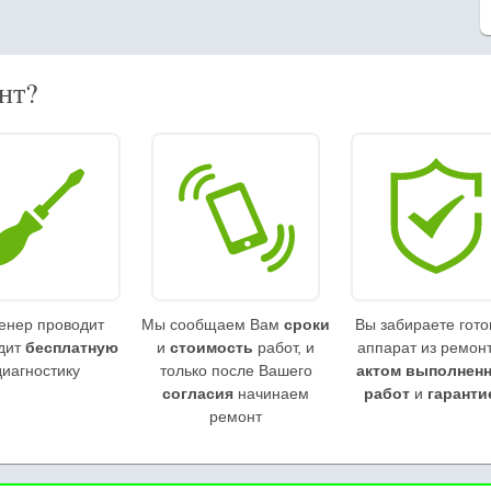
нт?
енер проводит
Мы сообщаем Вам
сроки
Вы забираете гот
дит
бесплатную
и
стоимость
работ, и
аппарат из ремонт
диагностику
только после Вашего
актом выполнен
согласия
начинаем
работ
и
гаранти
ремонт