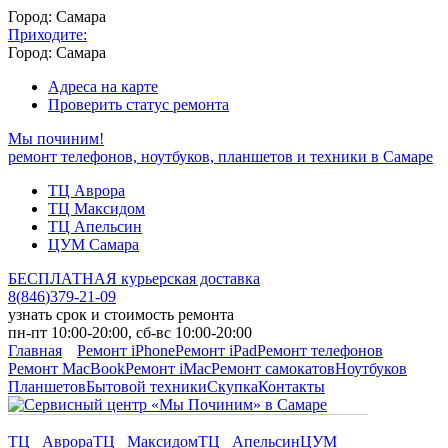
Город: Самара
Приходите:
Город: Самара
Адреса на карте
Проверить статус ремонта
Мы починим!
ремонт телефонов, ноутбуков, планшетов и техники в Самаре
ТЦ Аврора
ТЦ Максидом
ТЦ Апельсин
ЦУМ Самара
БЕСПЛАТНАЯ курьерская доставка
8
(
846
)
379-21-09
узнать срок и стоимость ремонта
пн-пт 10:00-20:00, сб-вс 10:00-20:00
Главная
Ремонт iPhone
Ремонт iPad
Ремонт телефонов
Ремонт MacBook
Ремонт iMac
Ремонт самокатов
Ноутбуков
Планшетов
Бытовой техники
Скупка
Контакты
ТЦ Аврора
ТЦ Максидом
ТЦ Апельсин
ЦУМ