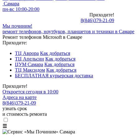
Самара
пн-вс 10:00-20:00
Приходите!
8
(
846
)
379-21-09
Мы починим!
ремонт телефонов, ноутбуков, планшетов и техники в Самаре
Ремонт телефонов Microsoft в Самаре
Приходите:
ТЦ Аврора
Как добраться
ТЦ Апельсин
Как добраться
ЦУМ Самара
Как добраться
ТЦ Максидом
Как добраться
БЕСПЛАТНАЯ курьерская доставка
Приходите!
Откроется сегодня в 10:00
Адреса на карте
8
(
846
)
379-21-09
узнать срок
и стоимость ремонта
☰