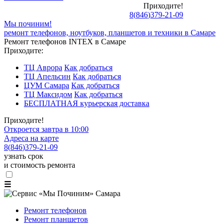
Приходите!
8
(
846
)
379-21-09
Мы починим!
ремонт телефонов, ноутбуков, планшетов и техники в Самаре
Ремонт телефонов INTEX в Самаре
Приходите:
ТЦ Аврора
Как добраться
ТЦ Апельсин
Как добраться
ЦУМ Самара
Как добраться
ТЦ Максидом
Как добраться
БЕСПЛАТНАЯ курьерская доставка
Приходите!
Откроется завтра в 10:00
Адреса на карте
8
(
846
)
379-21-09
узнать срок
и стоимость ремонта
☰
Ремонт телефонов
Ремонт планшетов