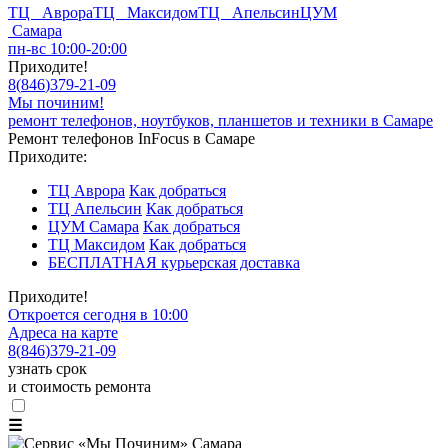
ТЦ Аврора
ТЦ Максидом
ТЦ Апельсин
ЦУМ
Самара
пн-вс 10:00-20:00
Приходите!
8
(
846
)
379-21-09
Мы починим!
ремонт телефонов, ноутбуков, планшетов и техники в Самаре
Ремонт телефонов InFocus в Самаре
Приходите:
ТЦ Аврора
Как добраться
ТЦ Апельсин
Как добраться
ЦУМ Самара
Как добраться
ТЦ Максидом
Как добраться
БЕСПЛАТНАЯ курьерская доставка
Приходите!
Откроется сегодня в 10:00
Адреса на карте
8
(
846
)
379-21-09
узнать срок
и стоимость ремонта
☰