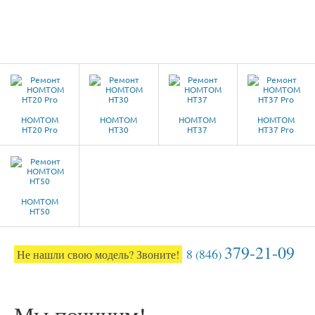
HOMTOM
HOMTOM
HOMTOM
HOMTOM
HT20 Pro
HT30
HT37
HT37 Pro
HOMTOM
HT50
379-21-09
8
846
Не нашли свою модель? Звоните!
(
)
Мы починим!